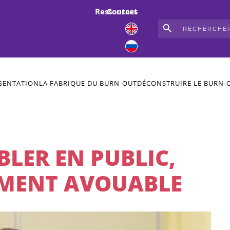
Ressources
Contact
Search Button
Search
for:
SENTATION
LA FABRIQUE DU BURN-OUT
DÉCONSTRUIRE LE BURN-
BLER EN PUBLIC,
LEMENT AVOUABLE